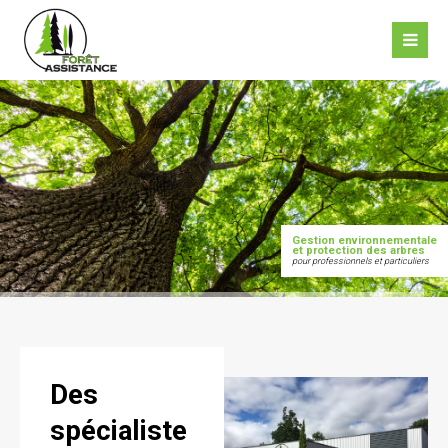
Malheureusement l'élément "offcanvas-col1" n'existe
pas.
Malheureusement l'élément "offcanvas-col2" n'existe
pas.
Malheureusement l'élément "offcanvas-col3" n'existe
Gestion environnementale
pas.
et protection des arbres
pour professionnels et particuliers
Malheureusement l'élément "offcanvas-col4" n'existe
pas.
Des
spécialiste